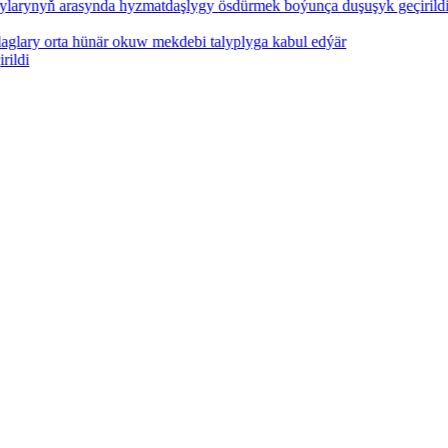
rynyň arasynda hyzmatdaşlygy ösdürmek boýunça duşuşyk geçirildi
ary orta hünär okuw mekdebi talyplyga kabul edýär
i