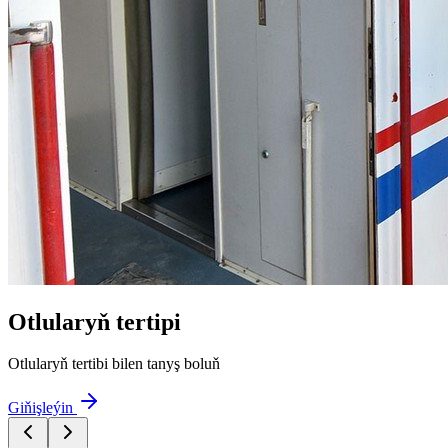
Otlularyň tertipi
Otlularyň tertibi bilen tanyş boluň
Giňişleýin