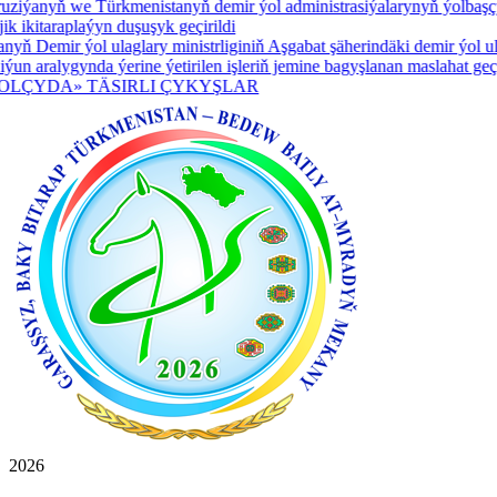
ýanyň we Türkmenistanyň demir ýol administrasiýalarynyň ýolbaşçyla
itaraplaýyn duşuşyk geçirildi
Demir ýol ulaglary ministrliginiň Aşgabat şäherindäki demir ýol ulagl
alygynda ýerine ýetirilen işleriň jemine bagyşlanan maslahat geçirild
YDA» TÄSIRLI ÇYKYŞLAR
2026