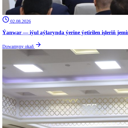
02.08.2026
Ýanwar — iýul aýlarynda ýerine ýetirilen işleriň jem
Dowamyny okaň