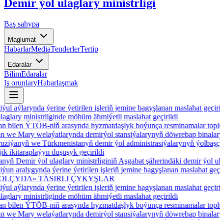
Demir ýol ulaglary ministrligi
Baş sahypa
Maglumat
Habarlar
Media
Tenderler
Tertip
Edaralar
Bilim
Edaralar
Iş orunlary
Habarlaşmak
larynda ýerine ýetirilen işleriň jemine bagyşlanan maslahat geçirildi
ry ministrliginde möhüm ähmiýetli maslahat geçirildi
ilen ÝTÖB-niň arasynda hyzmatdaşlyk boýunça resminamalar toplumyn
 Mary welaýatlarynda demirýol stansiýalarynyň döwrebap binalary gur
ýanyň we Türkmenistanyň demir ýol administrasiýalarynyň ýolbaşçyla
itaraplaýyn duşuşyk geçirildi
Demir ýol ulaglary ministrliginiň Aşgabat şäherindäki demir ýol ulagl
alygynda ýerine ýetirilen işleriň jemine bagyşlanan maslahat geçirild
YDA» TÄSIRLI ÇYKYŞLAR
larynda ýerine ýetirilen işleriň jemine bagyşlanan maslahat geçirildi
ry ministrliginde möhüm ähmiýetli maslahat geçirildi
ilen ÝTÖB-niň arasynda hyzmatdaşlyk boýunça resminamalar toplumyn
 Mary welaýatlarynda demirýol stansiýalarynyň döwrebap binalary gur