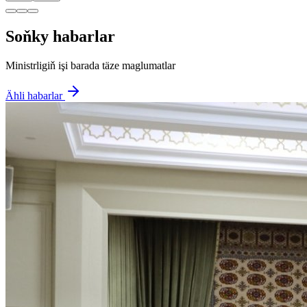
Soňky habarlar
Ministrligiň işi barada täze maglumatlar
Ähli habarlar