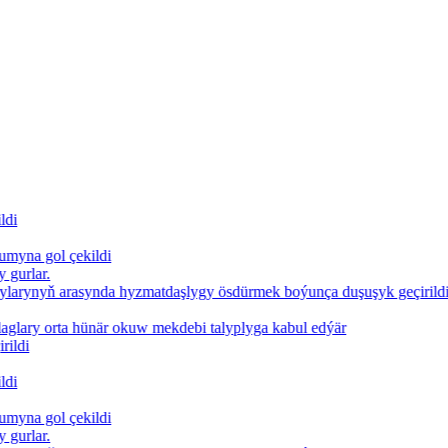
a gol çekildi
lar.
rynyň arasynda hyzmatdaşlygy ösdürmek boýunça duşuşyk geçirildi
ary orta hünär okuw mekdebi talyplyga kabul edýär
i
a gol çekildi
lar.